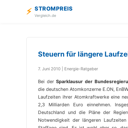
STROMPREIS
⚡
Vergleich.de
Steuern für längere Laufz
7. Juni 2010 | Energie-Ratgeber
Bei der
Sparklausur der Bundesregier
die deutschen Atomkonzerne E.ON, EnBW, 
Laufzeiten ihrer Atomkraftwerke eine neu
2,3 Milliarden Euro einnehmen. Insg
Deutschland und die Pläne der Regier
Notwendigkeit der längeren Laufzeiten
Staffage sind. Es ist wohl eher so, da