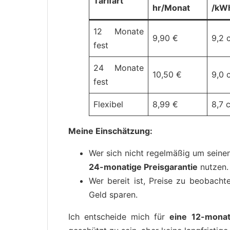
Tarifart
hr/Monat
/kW
12 Monate
9,90 €
9,2 
fest
24 Monate
10,50 €
9,0 
fest
Flexibel
8,99 €
8,7 c
Meine Einschätzung:
Wer sich nicht regelmäßig um sein
24-monatige Preisgarantie
nutzen.
Wer bereit ist, Preise zu beobach
Geld sparen.
Ich entscheide mich für
eine 12-monat