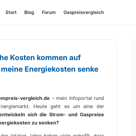
Start
Blog
Forum
Gaspreisvergleich
che Kosten kommen auf
h meine Energiekosten senke
ompreis-vergleich.de
– mein Infoportal rund
Energiemarkt. Heute geht es um eine der
entwickeln sich die Strom- und Gaspreise
nergiekosten zu senken?
er letzten Jahre haben viele gehofft, dass