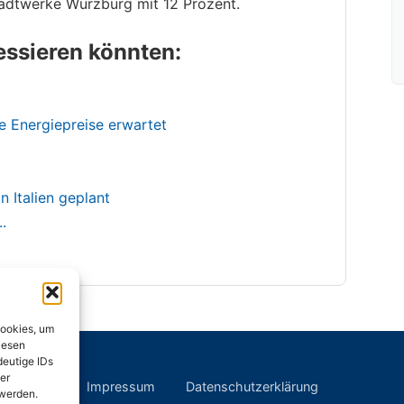
tadtwerke Würzburg mit 12 Prozent.
ressieren könnten:
e Energiepreise erwartet
n Italien geplant
.
Cookies, um
iesen
deutige IDs
er
Impressum
Datenschutzerklärung
 werden.