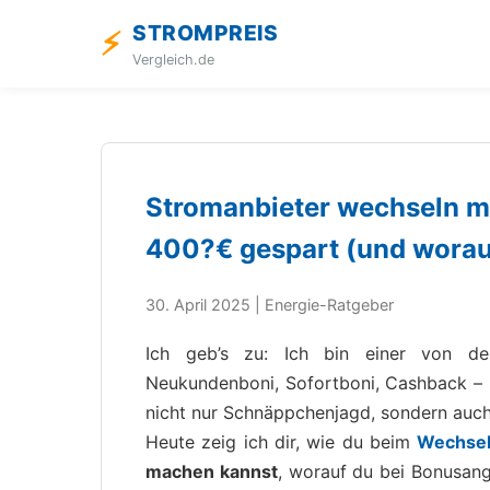
STROMPREIS
⚡
Vergleich.de
Stromanbieter wechseln mi
400?€ gespart (und worau
30. April 2025 | Energie-Ratgeber
Ich geb’s zu: Ich bin einer von de
Neukundenboni, Sofortboni, Cashback – i
nicht nur Schnäppchenjagd, sondern auch 
Heute zeig ich dir, wie du beim
Wechsel
machen kannst
, worauf du bei Bonusan