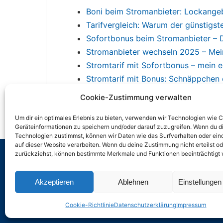
Boni beim Stromanbieter: Lockangeb
Tarifvergleich: Warum der günstigst
Sofortbonus beim Stromanbieter – 
Stromanbieter wechseln 2025 – Mei
Stromtarif mit Sofortbonus – mein e
Stromtarif mit Bonus: Schnäppchen 
Cookie-Zustimmung verwalten
Um dir ein optimales Erlebnis zu bieten, verwenden wir Technologien wie 
Geräteinformationen zu speichern und/oder darauf zuzugreifen. Wenn du d
Technologien zustimmst, können wir Daten wie das Surfverhalten oder ein
auf dieser Website verarbeiten. Wenn du deine Zustimmung nicht erteilst od
zurückziehst, können bestimmte Merkmale und Funktionen beeinträchtigt
Akzeptieren
Ablehnen
Einstellunge
Cookie-Richtlinie
Datenschutzerklärung
Impressum