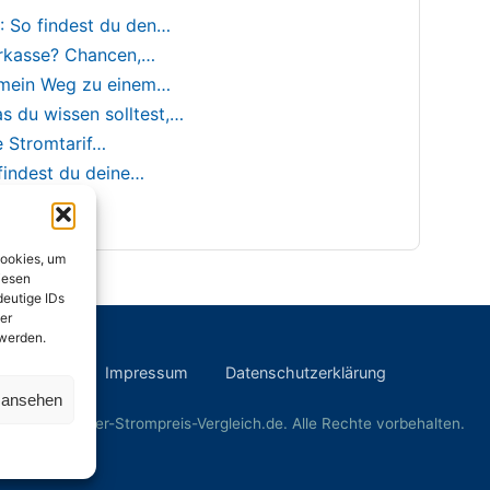
 So findest du den…
orkasse? Chancen,…
 mein Weg zu einem…
 du wissen solltest,…
e Stromtarif…
indest du deine…
Cookies, um
iesen
deutige IDs
er
 werden.
Impressum
Datenschutzerklärung
n ansehen
© 2026 Der-Strompreis-Vergleich.de. Alle Rechte vorbehalten.