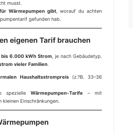
cht musst.
 für Wärmepumpen gibt
, worauf du achten
epumpentarif gefunden hab.
 eigenen Tarif brauchen
 bis 6.000 kWh Strom
, je nach Gebäudetyp.
trom vieler Familien
.
rmalen Haushaltsstrompreis
(z.?B. 33–36
lb spezielle
Wärmepumpen-Tarife
– mit
ch kleinen Einschränkungen.
r Wärmepumpen