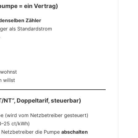
pumpe = ein Vertrag)
 denselben Zähler
tiger als Standardstrom
e
wohnst
 willst
T/NT“, Doppeltarif, steuerbar)
e (wird vom Netzbetreiber gesteuert)
18–25 ct/kWh)
r Netzbetreiber die Pumpe
abschalten